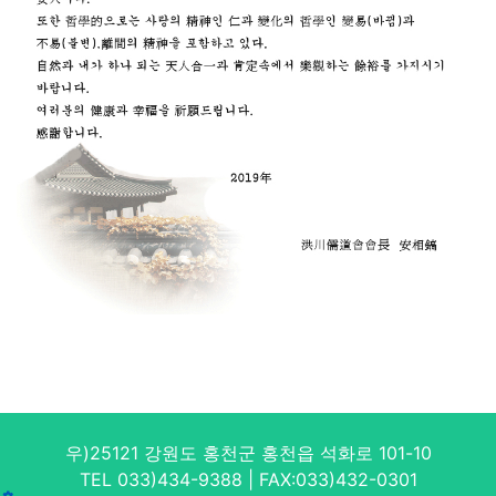
우)25121 강원도 홍천군 홍천읍 석화로 101-10
TEL 033)434-9388 | FAX:033)432-0301