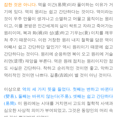
잡한 것은 아니다.
역을 이간(易簡)이라 풀이하는 이유가 거
기에 있다. 역의 원리는 쉽고 간단하다는 것이다. 역이라는
것이 우주 만물이 생겨나고 소멸하고 머물고 움직이는 원리
이고, 이를 본받은 인간세계의 삶이 싹트고 자라고 죽어가는
원리이며, 복과 화(禍)와 성(盛)하고 기우는(衰) 이치를 깨우
쳐 주기 때문이다. 이런 거창한 원리 내지 철학을 담은 역이
어째서 쉽고 간단하단 말인가? 역시 원리이기 때문에 쉽고
간단하다는 것이다. 원리에 순응하면 복이 오고 원리에 거슬
리면(逆理) 재앙을 부른다. 역은 원래 점치는 원리이지만 점
도 사실은 간단하다. 착하고 순리적인 것이면 좋고, 악하고
역리적인 것이면 나쁘다. 길흉(吉凶)이 별 것이 아닌 것이다.
이상으로
역의 세 가지 뜻을 들었다. 첫째는 변하고 바뀐다
(變易), 둘째는 바뀌지 않는다(不易), 셋째는 쉽고 간단하다
(易簡).
이 원리에는 시대를 거치면서 고도의 철학적 사색과
심오한 사상적 의미가 부여되었고, 그것은 동양인의 머리 속