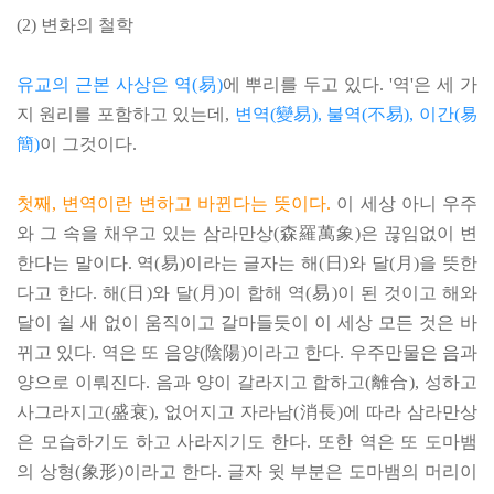
(2) 변화의 철학
유교의 근본 사상은 역(易)
에 뿌리를 두고 있다. '역'은 세 가
지 원리를 포함하고 있는데,
변역(變易), 불역(不易), 이간(易
簡)
이 그것이다.
첫째, 변역이란 변하고 바뀐다는 뜻이다.
이 세상 아니 우주
와 그 속을 채우고 있는 삼라만상(森羅萬象)은 끊임없이 변
한다는 말이다. 역(易)이라는 글자는 해(日)와 달(月)을 뜻한
다고 한다. 해(日)와 달(月)이 합해 역(易)이 된 것이고 해와
달이 쉴 새 없이 움직이고 갈마들듯이 이 세상 모든 것은 바
뀌고 있다. 역은 또 음양(陰陽)이라고 한다. 우주만물은 음과
양으로 이뤄진다. 음과 양이 갈라지고 합하고(離合), 성하고
사그라지고(盛衰), 없어지고 자라남(消長)에 따라 삼라만상
은 모습하기도 하고 사라지기도 한다. 또한 역은 또 도마뱀
의 상형(象形)이라고 한다. 글자 윗 부분은 도마뱀의 머리이