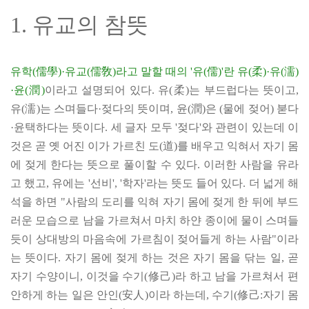
1. 유교의 참뜻
유학(儒學)·유교(儒敎)라고 말할 때의 '유(儒)'란 유(柔)·유(濡)
·윤(潤)
이라고 설명되어 있다. 유(柔)는 부드럽다는 뜻이고,
유(濡)는 스며들다·젖다의 뜻이며, 윤(潤)은 (물에 젖어) 붇다
·윤택하다는 뜻이다. 세 글자 모두 '젖다'와 관련이 있는데 이
것은 곧 옛 어진 이가 가르친 도(道)를 배우고 익혀서 자기 몸
에 젖게 한다는 뜻으로 풀이할 수 있다. 이러한 사람을 유라
고 했고, 유에는 '선비', '학자'라는 뜻도 들어 있다. 더 넓게 해
석을 하면 "사람의 도리를 익혀 자기 몸에 젖게 한 뒤에 부드
러운 모습으로 남을 가르쳐서 마치 하얀 종이에 물이 스며들
듯이 상대방의 마음속에 가르침이 젖어들게 하는 사람"이라
는 뜻이다. 자기 몸에 젖게 하는 것은 자기 몸을 닦는 일, 곧
자기 수양이니, 이것을 수기(修己)라 하고 남을 가르쳐서 편
안하게 하는 일은 안인(安人)이라 하는데, 수기(修己:자기 몸