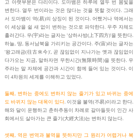
고 아랫부분은 다리이다. 도마뱀은 하루에 열두 번 몸빛을
변한다. 열두 번이라는 것은 많다는 것을 뜻할 것이다. 그래
서 도마뱀이 역(易)의 상징이 된 것이다. 어쨌거나 역에서는
이 세상을 쉴 새 없이 변하는 것으로 파악한다. 우주 자체도
흘러간다. 우(宇)라는 글자는 '상하사방(上下四方)'을 뜻한다.
하늘, 땅, 동서남북을 가리키는 공간이다. 주(宙)라는 글자는
'왕고래금(往古來今)', 곧 끊임없이 지나가는 옛과 끊임없이
다가오는 지금, 말하자면 무한시간(無限時間)을 뜻한다. 우
주라는 말 자체에 공간과 시간이 함께 들어 있는 것이다. 이
미 4차원의 세계를 이해하고 있었다.
둘째, 변하는 중에도 변하지 않는 줄기가 있고 바뀌는 중에
도 바뀌지 않는 대목이 있다
. 이것을 불역(不易)이라고 한다.
해와 달이 운행하고 춘하추동이 차례로 갈마들듯이 인간 사
회에서도 살아가는 큰 줄기(大經大法)는 변하지 않는다.
셋째, 역은 변역과 불역을 뜻하지만 그 원리가 어렵거나 복