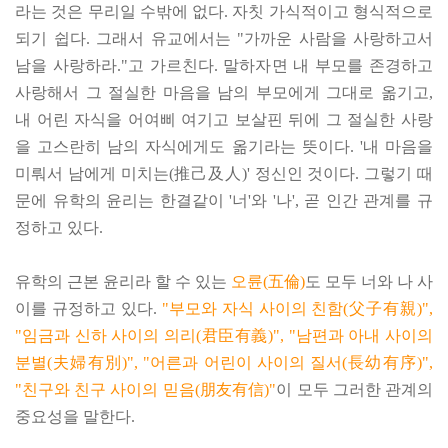
라는 것은 무리일 수밖에 없다. 자칫 가식적이고 형식적으로
되기 쉽다. 그래서 유교에서는 "가까운 사람을 사랑하고서
남을 사랑하라."고 가르친다. 말하자면 내 부모를 존경하고
사랑해서 그 절실한 마음을 남의 부모에게 그대로 옮기고,
내 어린 자식을 어여삐 여기고 보살핀 뒤에 그 절실한 사랑
을 고스란히 남의 자식에게도 옮기라는 뜻이다. '내 마음을
미뤄서 남에게 미치는(推己及人)' 정신인 것이다. 그렇기 때
문에 유학의 윤리는 한결같이 '너'와 '나', 곧 인간 관계를 규
정하고 있다.
유학의 근본 윤리라 할 수 있는
오륜(五倫)
도 모두 너와 나 사
이를 규정하고 있다.
"부모와 자식 사이의 친함(父子有親)",
"임금과 신하 사이의 의리(君臣有義)", "남편과 아내 사이의
분별(夫婦有別)", "어른과 어린이 사이의 질서(長幼有序)",
"친구와 친구 사이의 믿음(朋友有信)"
이 모두 그러한 관계의
중요성을 말한다.