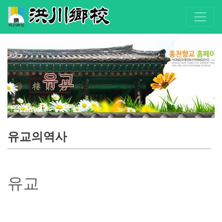
유교
유교의역사
유
교