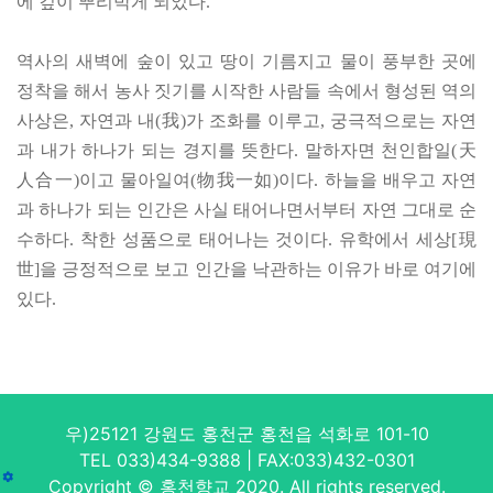
에 깊이 뿌리박게 되었다.
역사의 새벽에 숲이 있고 땅이 기름지고 물이 풍부한 곳에
정착을 해서 농사 짓기를 시작한 사람들 속에서 형성된 역의
사상은, 자연과 내(我)가 조화를 이루고, 궁극적으로는 자연
과 내가 하나가 되는 경지를 뜻한다. 말하자면 천인합일(天
人合一)이고 물아일여(物我一如)이다. 하늘을 배우고 자연
과 하나가 되는 인간은 사실 태어나면서부터 자연 그대로 순
수하다. 착한 성품으로 태어나는 것이다. 유학에서 세상[現
世]을 긍정적으로 보고 인간을 낙관하는 이유가 바로 여기에
있다.
우)25121 강원도 홍천군 홍천읍 석화로 101-10
TEL 033)434-9388 | FAX:033)432-0301
Copyright © 홍천향교 2020. All rights reserved.