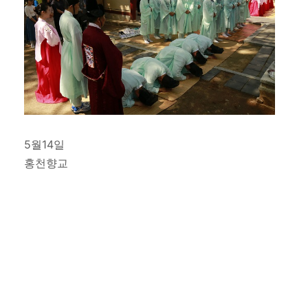
5월14일
홍천향교