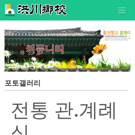
커뮤니티
포토갤러리
전통 관.계례
식