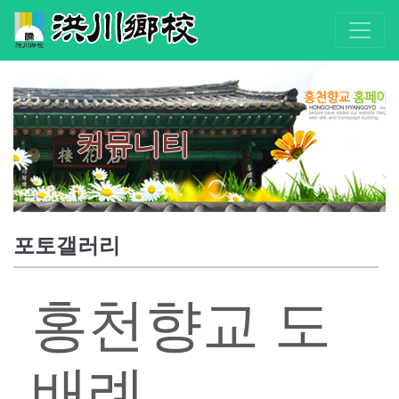
커뮤니티
포토갤러리
홍천향교 도
배례